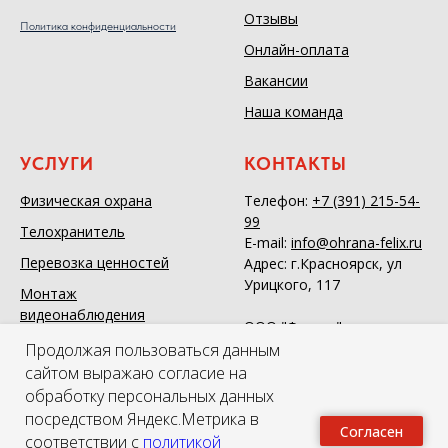
Отзывы
Политика конфиденциальности
Онлайн-оплата
Вакансии
Наша команда
УСЛУГИ
КОНТАКТЫ
Физическая охрана
Телефон:
+7 (391) 215-54-
99
Телохранитель
E-mail:
info@ohrana-felix.ru
Перевозка ценностей
Адрес: г.Красноярск, ул
Урицкого, 117
Монтаж
видеонаблюдения
ООО "Феликс"
Продолжая пользоваться данным
Пультовая охрана
ОГРН 1022402652920
сайтом выражаю согласие на
ИНН 2466043934
Охрана массовых
обработку персональных данных
мероприятий
посредством Яндекс.Метрика в
Согласен
Системы контроля
соответствии с
политикой