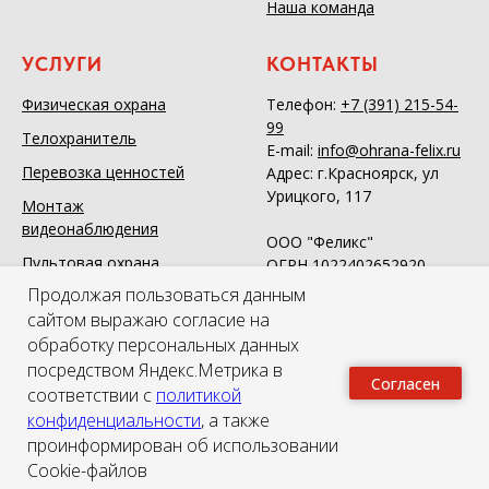
Наша команда
УСЛУГИ
КОНТАКТЫ
Физическая охрана
Телефон:
+7 (391) 215-54-
99
Телохранитель
E-mail:
info@ohrana-felix.ru
Перевозка ценностей
Адрес: г.Красноярск, ул
Урицкого, 117
Монтаж
видеонаблюдения
ООО "Феликс"
Пультовая охрана
ОГРН 1022402652920
ИНН 2466043934
Продолжая пользоваться данным
Охрана массовых
сайтом выражаю согласие на
мероприятий
обработку персональных данных
Системы контроля
посредством Яндекс.Метрика в
доступа
Согласен
соответствии с
политикой
Детектор лжи
конфиденциальности
, а также
проинформирован об использовании
Cookie-файлов